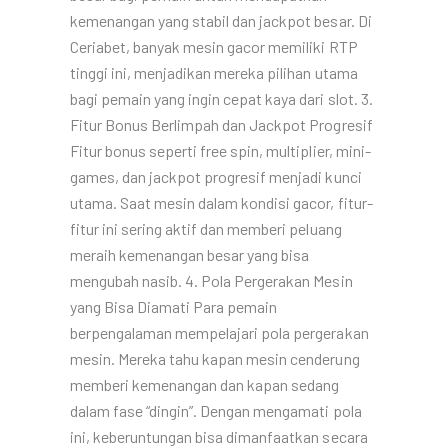
kemenangan yang stabil dan jackpot besar. Di
Ceriabet, banyak mesin gacor memiliki RTP
tinggi ini, menjadikan mereka pilihan utama
bagi pemain yang ingin cepat kaya dari slot. 3.
Fitur Bonus Berlimpah dan Jackpot Progresif
Fitur bonus seperti free spin, multiplier, mini-
games, dan jackpot progresif menjadi kunci
utama. Saat mesin dalam kondisi gacor, fitur-
fitur ini sering aktif dan memberi peluang
meraih kemenangan besar yang bisa
mengubah nasib. 4. Pola Pergerakan Mesin
yang Bisa Diamati Para pemain
berpengalaman mempelajari pola pergerakan
mesin. Mereka tahu kapan mesin cenderung
memberi kemenangan dan kapan sedang
dalam fase “dingin”. Dengan mengamati pola
ini, keberuntungan bisa dimanfaatkan secara