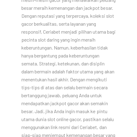
besar meraih kemenangan dan jackpot besar.
Dengan reputasi yang terpercaya, koleksi slot
gacor berkualitas, serta layanan yang
responsif, Ceriabet menjadi pilihan utama bagi
pecinta slot daring yang ingin meraih
keberuntungan. Namun, keberhasilan tidak
hanya bergantung pada keberuntungan
semata. Strategi, ketekunan, dan disiplin
dalam bermain adalah faktor utama yang akan
menentukan hasil akhir. Dengan mengikuti
tips-tips di atas dan selalu bermain secara
bertanggung jawab, peluang Anda untuk
mendapatkan jackpot gacor akan semakin
besar. Jadi, jika Anda ingin masuk ke pintu
utama dunia slot online gacor, pastikan selalu
menggunakan link resmi dari Ceriabet, dan
siap-siap menjemput kemenangan besar yang