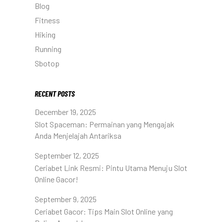
Blog
Fitness
Hiking
Running
Sbotop
RECENT POSTS
December 19, 2025
Slot Spaceman: Permainan yang Mengajak
Anda Menjelajah Antariksa
September 12, 2025
Ceriabet Link Resmi: Pintu Utama Menuju Slot
Online Gacor!
September 9, 2025
Ceriabet Gacor: Tips Main Slot Online yang