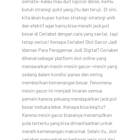
semata—kalau mau duit ngocor deras, kamu
butuh strategi gokil yang jitu dan teruji. Di sini,
kita akan kupas tuntas strategi-strategi unik
dan efektif agar kamu bisa meraih jackpot
besar di Ceriabet dengan cara yang santai, tapi
tetap serius! Kenapa Ceriabet Slot Gacor Jadi
Idaman Para Penggemar Judi Digital? Ceriabet
dikenal sebagai platform slot online yang
menawarkan mesin-mesin gacor—mesin yang
sedang dalam kondisi panas dan sering
memberikan kemenangan besar. Fenomena
mesin gacor ini menjadi incaran semua
pemain karena peluang mendapatkan jackpot
besar terbuka lebar. Kenapa bisa begitu?
Karena mesin gacor biasanya menampilkan
pola tertentu yang bisa dimanfaatkan untuk
meraih kemenangan maksimal. Selain itu, slot
ceriabet menyediakan berbagai jenis slot dari