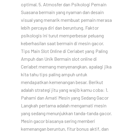
optimal. 5. Atmosfer dan Psikologi Pemain
Suasana bermain yang nyaman dan desain
visual yang menarik membuat pemain merasa
lebih percaya diri dan beruntung. Faktor
psikologis ini turut memperbesar peluang
keberhasilan saat bermain di mesin gacor.
Tips Main Slot Online di Ceriabet yang Paling
Ampuh dan Unik Bermain slot online di
Ceriabet memang menyenangkan, apalagi jika
kita tahu tips paling ampuh untuk
mendapatkan kemenangan besar. Berikut
adalah strategi jitu yang wajib kamu coba: 1.
Pahami dan Amati Mesin yang Sedang Gacor
Langkah pertama adalah mengamati mesin
yang sedang menunjukkan tanda-tanda gacor.
Mesin gacor biasanya sering memberi
kemenangan beruntun, fitur bonus aktif, dan