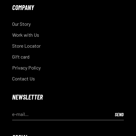
COMPANY
Our Story
Work with Us
Store Locator
Gift card
Privacy Policy
Contact Us
NEWSLETTER