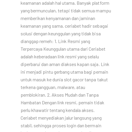
keamanan adalah hal utama. Banyak platform
yang bermunculan, tetapi tidak semua mampu
memberikan kenyamanan dan jaminan
keamanan yang sama. ceriabet hadir sebagai
solusi dengan keunggulan yang tidak bisa
dianggap remeh: 1. Link Resmi yang
Terpercaya Keunggulan utama dari Ceriabet
adalah keberadaan link resmi yang selalu
diperbarui dan aman diakses kapan saja. Link
ini menjadi pintu gerbang utama bagi pemain
untuk masuk ke dunia slot gacor tanpa takut
terkena gangguan, malware, atau
pemblokiran. 2. Akses Mudah dan Tanpa
Hambatan Dengan link resmi, pemain tidak
perlu khawatir tentang kendala akses.
Ceriabet menyediakan jalur langsung yang
stabil, sehingga proses login dan bermain