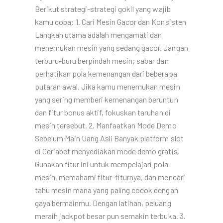
Berikut strategi-strategi gokil yang wajib
kamu coba: 1. Cari Mesin Gacor dan Konsisten
Langkah utama adalah mengamati dan
menemukan mesin yang sedang gacor. Jangan
terburu-buru berpindah mesin; sabar dan
perhatikan pola kemenangan dari beberapa
putaran awal. Jika kamu menemukan mesin
yang sering memberi kemenangan beruntun
dan fitur bonus aktif, fokuskan taruhan di
mesin tersebut. 2. Manfaatkan Mode Demo
Sebelum Main Uang Asli Banyak platform slot
di Ceriabet menyediakan mode demo gratis.
Gunakan fitur ini untuk mempelajari pola
mesin, memahami fitur-fiturnya, dan mencari
tahu mesin mana yang paling cocok dengan
gaya bermainmu. Dengan latihan, peluang
meraih jackpot besar pun semakin terbuka. 3.