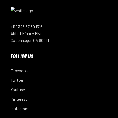
+112 345 67 89 1316
Abbot Kinney Blvd.
Copenhagen CA 90291
FOLLOW US
Facebook
Twitter
Youtube
Pinterest
Instagram