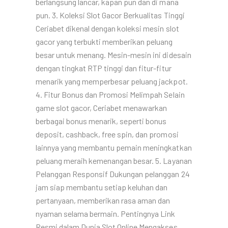
berlangsung lancar, kapan pun dan di mana
pun. 3. Koleksi Slot Gacor Berkualitas Tinggi
Ceriabet dikenal dengan koleksi mesin slot
gacor yang terbukti memberikan peluang
besar untuk menang. Mesin-mesin ini didesain
dengan tingkat RTP tinggi dan fitur-fitur
menarik yang memperbesar peluang jackpot.
4. Fitur Bonus dan Promosi Melimpah Selain
game slot gacor, Ceriabet menawarkan
berbagai bonus menarik, seperti bonus
deposit, cashback, free spin, dan promosi
lainnya yang membantu pemain meningkatkan
peluang meraih kemenangan besar. 5. Layanan
Pelanggan Responsif Dukungan pelanggan 24
jam siap membantu setiap keluhan dan
pertanyaan, memberikan rasa aman dan
nyaman selama bermain. Pentingnya Link
Resmi dalam Dunia Slot Online Mengakses