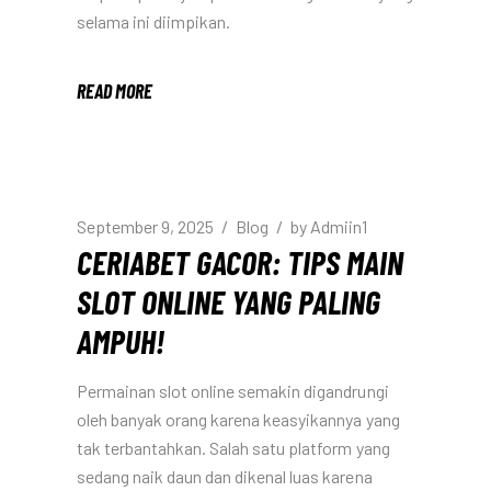
selama ini diimpikan.
READ MORE
September 9, 2025
Blog
by
Admiin1
CERIABET GACOR: TIPS MAIN
SLOT ONLINE YANG PALING
AMPUH!
Permainan slot online semakin digandrungi
oleh banyak orang karena keasyikannya yang
tak terbantahkan. Salah satu platform yang
sedang naik daun dan dikenal luas karena