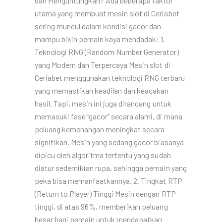
dan Menguntungkan? Ada beberapa faktor
utama yang membuat mesin slot di Ceriabet
sering muncul dalam kondisi gacor dan
mampu bikin pemain kaya mendadak: 1.
Teknologi RNG (Random Number Generator)
yang Modern dan Terpercaya Mesin slot di
Ceriabet menggunakan teknologi RNG terbaru
yang memastikan keadilan dan keacakan
hasil. Tapi, mesin ini juga dirancang untuk
memasuki fase “gacor” secara alami, di mana
peluang kemenangan meningkat secara
signifikan. Mesin yang sedang gacor biasanya
dipicu oleh algoritma tertentu yang sudah
diatur sedemikian rupa, sehingga pemain yang
peka bisa memanfaatkannya. 2. Tingkat RTP
(Return to Player) Tinggi Mesin dengan RTP
tinggi, di atas 96%, memberikan peluang
besar bagi pemain untuk mendapatkan