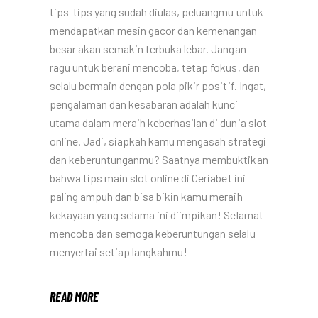
tips-tips yang sudah diulas, peluangmu untuk
mendapatkan mesin gacor dan kemenangan
besar akan semakin terbuka lebar. Jangan
ragu untuk berani mencoba, tetap fokus, dan
selalu bermain dengan pola pikir positif. Ingat,
pengalaman dan kesabaran adalah kunci
utama dalam meraih keberhasilan di dunia slot
online. Jadi, siapkah kamu mengasah strategi
dan keberuntunganmu? Saatnya membuktikan
bahwa tips main slot online di Ceriabet ini
paling ampuh dan bisa bikin kamu meraih
kekayaan yang selama ini diimpikan! Selamat
mencoba dan semoga keberuntungan selalu
menyertai setiap langkahmu!
READ MORE